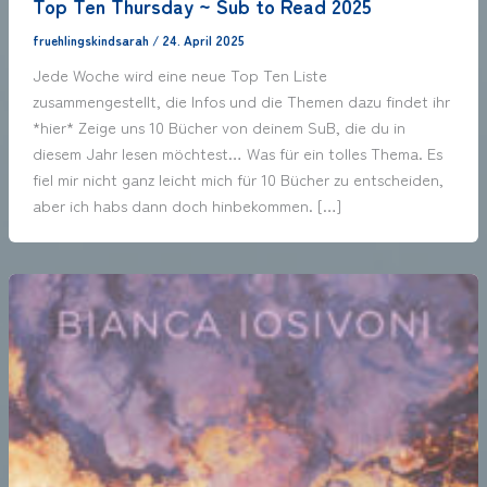
Top Ten Thursday ~ Sub to Read 2025
fruehlingskindsarah
/
24. April 2025
Jede Woche wird eine neue Top Ten Liste
zusammengestellt, die Infos und die Themen dazu findet ihr
*hier* Zeige uns 10 Bücher von deinem SuB, die du in
diesem Jahr lesen möchtest… Was für ein tolles Thema. Es
fiel mir nicht ganz leicht mich für 10 Bücher zu entscheiden,
aber ich habs dann doch hinbekommen. […]