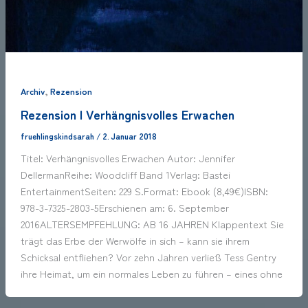
,
Archiv
Rezension
Rezension | Verhängnisvolles Erwachen
fruehlingskindsarah
/
2. Januar 2018
Titel: Verhängnisvolles Erwachen Autor: Jennifer
DellermanReihe: Woodcliff Band 1Verlag: Bastei
EntertainmentSeiten: 229 S.Format: Ebook (8,49€)ISBN:
978-3-7325-2803-5Erschienen am: 6. September
2016ALTERSEMPFEHLUNG: AB 16 JAHREN Klappentext Sie
trägt das Erbe der Werwölfe in sich – kann sie ihrem
Schicksal entfliehen? Vor zehn Jahren verließ Tess Gentry
ihre Heimat, um ein normales Leben zu führen – eines ohne