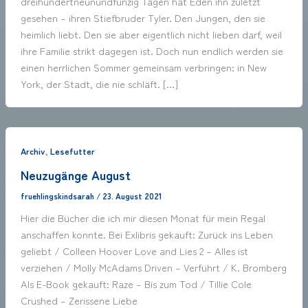
dreihundertneunundfünzig Tagen hat Eden ihn zuletzt
gesehen – ihren Stiefbruder Tyler. Den Jungen, den sie
heimlich liebt. Den sie aber eigentlich nicht lieben darf, weil
ihre Familie strikt dagegen ist. Doch nun endlich werden sie
einen herrlichen Sommer gemeinsam verbringen: in New
York, der Stadt, die nie schläft. […]
,
Archiv
Lesefutter
Neuzugänge August
fruehlingskindsarah
/
23. August 2021
Hier die Bücher die ich mir diesen Monat für mein Regal
anschaffen konnte. Bei Exlibris gekauft: Zurück ins Leben
geliebt / Colleen Hoover Love and Lies 2 – Alles ist
verziehen / Molly McAdams Driven – Verführt / K. Bromberg
Als E-Book gekauft: Raze – Bis zum Tod / Tillie Cole
Crushed – Zerissene Liebe