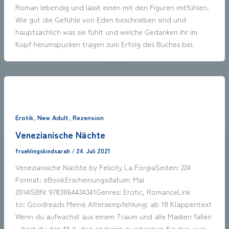
Roman lebendig und lässt einen mit den Figuren mitfühlen.
Wie gut die Gefühle von Eden beschrieben sind und
hauptsächlich was sie fühlt und welche Gedanken ihr im
Kopf herumspucken tragen zum Erfolg des Buches bei.
,
,
Erotik
New Adult
Rezension
Venezianische Nächte
fruehlingskindsarah
/
24. Juli 2021
Venezianische Nächte by Felicity La ForgiaSeiten: 224
Format: eBookErscheinungsdatum: Mai
2014ISBN: 9783864434341Genres: Erotic, RomanceLink
to: Goodreads Meine Altersempfehlung: ab 18 Klappentext
Wenn du aufwachst aus einem Traum und alle Masken fallen
– hast du den Mut, den anderen zu erkennen für das, was