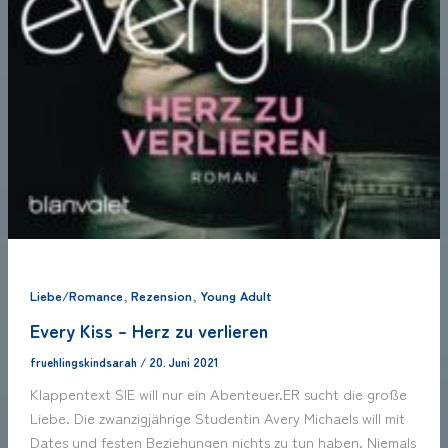
,
,
Liebe/Romance
Rezension
Young Adult
Every Kiss – Herz zu verlieren
fruehlingskindsarah
/
20. Juni 2021
Klappentext SIE will nur ein Abenteuer.ER sucht die große
Liebe. Die zwanzigjährige Studentin Avery Michaels will mit
Dates und festen Beziehungen nichts zu tun haben. Niemals