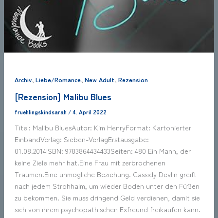
,
,
,
Archiv
Liebe/Romance
New Adult
Rezension
[Rezension] Malibu Blues
fruehlingskindsarah
/
4. April 2022
Titel: Malibu BluesAutor: Kim HenryFormat: Kartonierter
EinbandVerlag: Sieben-VerlagErstausgabe:
01.08.2014ISBN: 9783864434433Seiten: 480 Ein Mann, der
keine Ziele mehr hat.Eine Frau mit zerbrochenen
Träumen.Eine unmögliche Beziehung. Cassidy Devlin greift
nach jedem Strohhalm, um wieder Boden unter den Füßen
zu bekommen. Sie muss dringend Geld verdienen, damit sie
sich von ihrem psychopathischen Exfreund freikaufen kann.