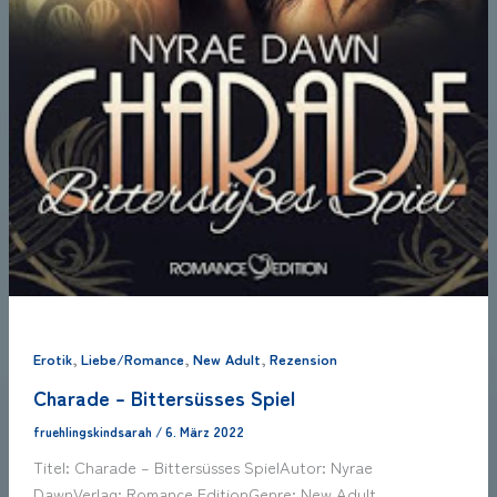
,
,
,
Erotik
Liebe/Romance
New Adult
Rezension
Charade – Bittersüsses Spiel
fruehlingskindsarah
/
6. März 2022
Titel: Charade – Bittersüsses SpielAutor: Nyrae
DawnVerlag: Romance EditionGenre: New Adult