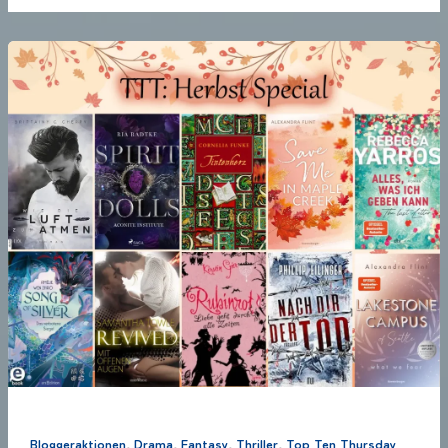
,
,
,
,
Bloggeraktionen
Drama
Fantasy
Thriller
Top Ten Thursday