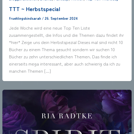
TTT ~ Herbstspecial
fruehlingskindsarah
/
26. September 2024
Jede Woche wird eine neue Top Ten Liste
zusammengestellt, die Infos und die Themen dazu findet ihr
*hier* Zeige uns dein Herbstspezial Dieses mal sind nicht 10
Bücher zu einem Thema gesucht sondern wir suchen 10
Bücher zu zehn unterschiedlichen Themen. Das finde ich
einerseits mega interessant, aber auch schwierig da ich zu
manchen Themen […]