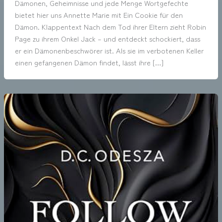
Dämonen, Geheimnisse und jede Menge Wortgefechte
bietet hier uns Annette Marie mit Ein Cookie für den
Dämon. Klappentext Nach dem Tod ihrer Eltern zieht Robin
Page zu ihrem Onkel Jack – und entdeckt schockiert, dass
er ein Dämonenbeschwörer ist. Als sie im verbotenen Keller
einen gefangenen Dämon findet, lässt ihre […]