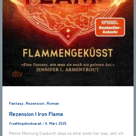
,
,
Fantasy
Rezension
Roman
Rezension | Iron Flame
fruehlingskindsarah
/
6. März 2025
Meine Meinung Dadurch dass es eine weile her war, seit ich