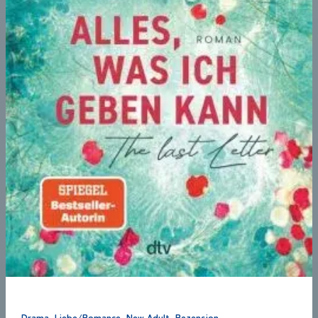
,
,
,
,
Drama
Liebe/Romance
New Adult
Rezension