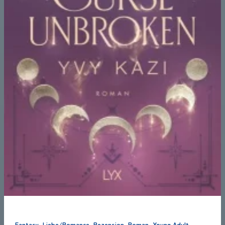
,
,
,
,
Fantasy
Liebe/Romance
Rezension
Roman
Young Adult