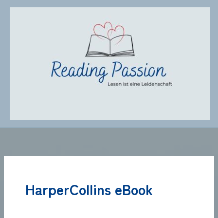
Zum
Inhalt
springen
HarperCollins eBook