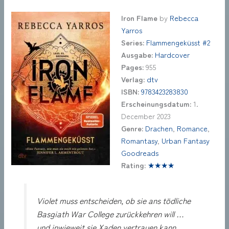
Iron Flame
by
Rebecca
Yarros
Series:
Flammengeküsst #2
Ausgabe:
Hardcover
Pages:
955
Verlag:
dtv
ISBN:
9783423283830
Erscheinungsdatum:
1.
December 2023
Genre:
Drachen
,
Romance
,
Romantasy
,
Urban Fantasy
Goodreads
Rating:
★★★★
Violet muss entscheiden, ob sie ans tödliche
Basgiath War College zurückkehren will …
und inwieweit sie Xaden vertrauen kann.