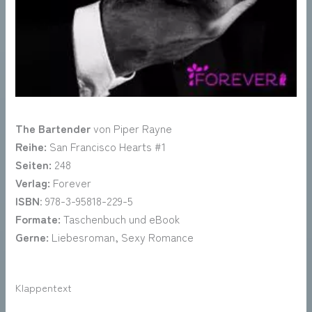
The Bartender
von Piper Rayne
Reihe:
San Francisco Hearts #1
Seiten:
248
Verlag:
Forever
ISBN
: 978-3-95818-229-5
Formate:
Taschenbuch und eBook
Gerne:
Liebesroman, Sexy Romance
Klappentext