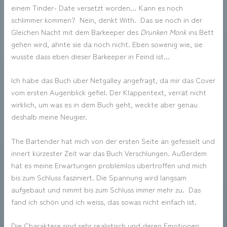
einem Tinder- Date versetzt worden… Kann es noch
schlimmer kommen? Nein, denkt With. Das sie noch in der
Gleichen Nacht mit dem Barkeeper des
Drunken Monk
ins Bett
gehen wird, ahnte sie da noch nicht. Eben sowenig wie, sie
wusste dass eben dieser Barkeeper in Feind ist…
Ich habe das Buch über Netgalley angefragt, da mir das Cover
vom ersten Augenblick gefiel. Der Klappentext, verrät nicht
wirklich, um was es in dem Buch geht, weckte aber genau
deshalb meine Neugier.
The Bartender hat mich von der ersten Seite an gefesselt und
innert kürzester Zeit war das Buch Verschlungen. Außerdem
hat es meine Erwartungen problemlos übertroffen und mich
bis zum Schluss fasziniert. Die Spannung wird langsam
aufgebaut und nimmt bis zum Schluss immer mehr zu. Das
fand ich schön und ich weiss, das sowas nicht einfach ist.
Die Charaktere sind sehr realistisch und deren Emotionen