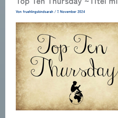
Top Ten Thursday ~Titel m
Von
fruehlingskindsarah
/
7. November 2024