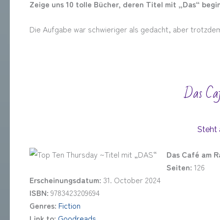
Zeige uns 10 tolle Bücher, deren Titel mit „Das“ begi
Die Aufgabe war schwieriger als gedacht, aber trotzdem
Das Caf
Steht 
Das Café am R
Seiten:
126
Erscheinungsdatum:
31. October 2024
ISBN:
9783423209694
Genres:
Fiction
Link to:
Goodreads