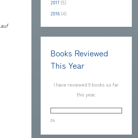
2017
(5)
2016
(4)
 auf
Books Reviewed
This Year
I have reviewed 9 books so far
this year.
0%