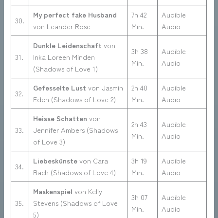
My perfect fake Husband
7h 42
Audible
30.
von Leander Rose
Min.
Audio
Dunkle Leidenschaft
von
3h 38
Audible
31.
Inka Loreen Minden
Min.
Audio
(Shadows of Love 1)
Gefesselte Lust
von Jasmin
2h 40
Audible
32.
Eden (Shadows of Love 2)
Min.
Audio
Heisse Schatten
von
2h 43
Audible
33.
Jennifer Ambers (Shadows
Min.
Audio
of Love 3)
Liebeskünste
von Cara
3h 19
Audible
34.
Bach (Shadows of Love 4)
Min.
Audio
Maskenspiel
von Kelly
3h 07
Audible
35.
Stevens (Shadows of Love
Min.
Audio
5)